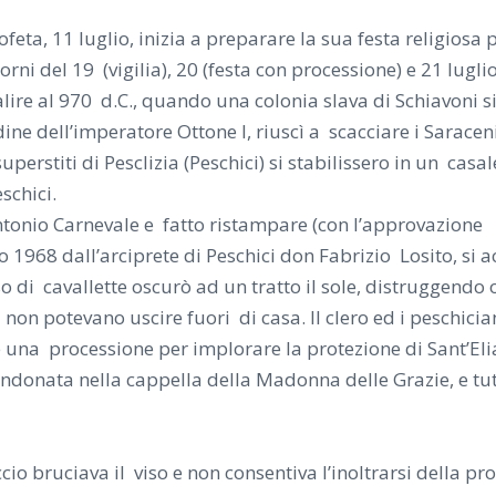
feta, 11 luglio, inizia a
preparare la sua festa religiosa 
orni del 19 (vigilia), 20 (festa con processione) e 21 luglio
isalire al 970 d.C., quando una colonia slava di Schiavoni s
dine dell’imperatore Ottone I, riuscì a scacciare i Saracen
uperstiti di Pesclizia (Peschici) si stabilissero in un casal
eschici.
ntonio Carnevale e fatto ristampare (con l’approvazione
io 1968 dall’arciprete di Peschici don Fabrizio Losito, si 
i cavallette oscurò ad un tratto il sole, distruggendo o
ni non potevano uscire fuori di casa. Il clero ed i peschici
 una processione per implorare la protezione di Sant’Eli
andonata nella cappella della Madonna delle Grazie, e tut
ccio bruciava il viso e non consentiva l’inoltrarsi della pro