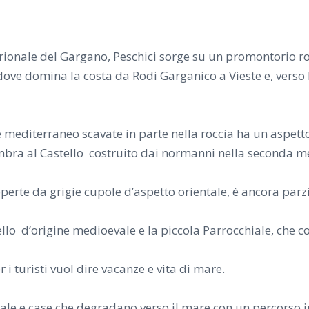
ntrionale del Gargano, Peschici sorge su un promontorio r
ove domina la costa da Rodi Garganico a Vieste e, verso l’
le mediterraneo scavate in parte nella roccia ha un aspett
ombra al Castello costruito dai normanni nella seconda m
coperte da grigie cupole d’aspetto orientale, è ancora par
stello d’origine medioevale e la piccola Parrocchiale, c
i turisti vuol dire vacanze e vita di mare.
 scale e case che degradano verso il mare con un percorso i