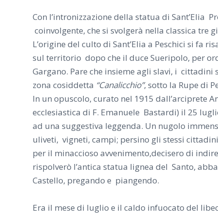
Con l’intronizzazione della statua di Sant’Elia Pro
coinvolgente, che si svolgerà nella classica
tre
gi
L’origine del culto di Sant’Elia a Peschici si fa r
sul territorio dopo che il duce Sueripolo, per or
Gargano. Pare che insieme agli slavi, i cittadini s
zona cosiddetta
“Canalicchio”
, sotto la Rupe di P
In un opuscolo, curato nel 1915 dall’arciprete A
ecclesiastica di F. Emanuele Bastardi) il 25 lugl
ad una suggestiva leggenda. Un nugolo immenso d
uliveti, vigneti, campi; persino gli stessi cittadi
per il minaccioso avvenimento,decisero di indire
rispolverò l’antica statua lignea del Santo, abb
Castello, pregando e piangendo.
Era il mese di luglio e il caldo infuocato del libe