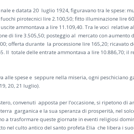
nale e datata 20 luglio 1924, figuravano tra le spese: mus
 fuochi pirotecnici lire 2.100,50; fitto illuminazione lire 6
e uscite ammontava a lire 11.109,40. Tra le voci relative al
one di lire 3.505,50; posteggio al mercato con aumento d
,00; offerta durante la processione lire 165,20; ricavato de
65. Il totale delle entrate ammontava a lire 10.88
6,70; il 
reva alle spese e seppure nella miseria, ogni peschiciano 
9, 20, 21 luglio).
estero, convenuti apposta per l’occasione, si ripetono di 
a terra garganica e la sua speranza di prosperità, nel sol
no a trasformare queste giornate in eventi religiosi domin
o nel culto antico del santo profeta Elia che libera i suoi