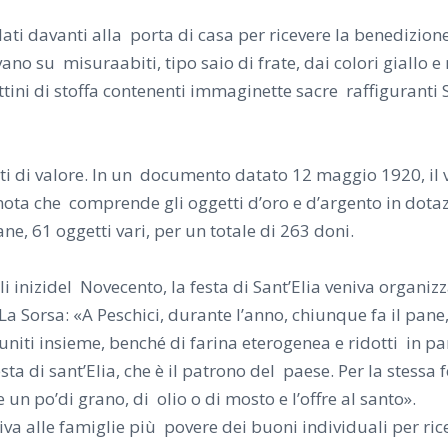
lati davanti alla porta di casa per ricevere la benedizion
o su misuraabiti, tipo saio di frate, dai colori giallo 
ttini di stoffa contenenti immaginette sacre raffiguranti Sa
ti di valore. In un documento datato 12 maggio 1920, il 
 nota che comprende gli oggetti d’oro e d’argento in dota
lane, 61 oggetti vari, per un totale di 263 doni.
li inizidel Novecento, la festa di Sant’Elia veniva organiz
La Sorsa: «A Peschici, durante l’anno, chiunque fa il pane,
niti insieme, benché di farina eterogenea e ridotti in pa
sta di sant’Elia, che è il patrono del paese. Per la stessa
 un po’di grano, di olio o di mosto e l’offre al santo».
iva alle famiglie più povere dei buoni individuali per r