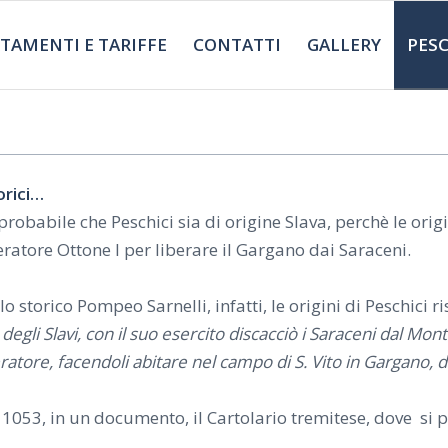
TAMENTI E TARIFFE
CONTATTI
GALLERY
PESC
orici…
probabile che Peschici sia di origine Slava, perchè le ori
ratore Ottone I per liberare il Gargano dai Saraceni.
o storico Pompeo Sarnelli, infatti, le origini di Peschici 
degli Slavi, con il suo esercito discacciò i Saraceni dal Mont
ratore, facendoli abitare nel campo di S. Vito in Gargano, d
1053, in un documento, il Cartolario tremitese, dove si pa