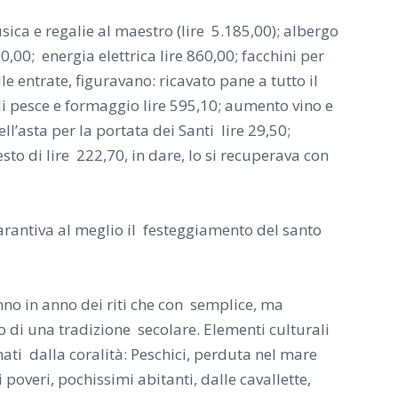
ica e regalie al maestro (lire 5.185,00); albergo
00,00; energia elettrica lire 860,00; facchini per
le entrate, figuravano: ricavato pane a tutto il
i pesce e formaggio lire 595,10; aumento vino e
ll’asta per la portata dei Santi lire 29,50;
resto di lire 222,70, in dare, lo si recuperava con
garantiva al meglio il festeggiamento del santo
anno in anno dei riti che con semplice, ma
co di una tradizione secolare. Elementi culturali
ati dalla coralità: Peschici, perduta nel mare
 poveri, pochissimi abitanti, dalle cavallette,