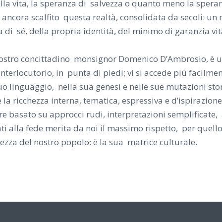
della vita, la speranza di salvezza o quanto meno la spera
ancora scalfito questa realtà, consolidata da secoli: un 
 di sé, della propria identità, del minimo di garanzia v
it
l nostro concittadino monsignor Domenico D’Ambrosio, è 
interlocutorio, in punta di piedi; vi si accede più fac
uo linguaggio, nella sua genesi e nelle sue mutazioni stor
e la ricchezza interna, tematica, espressiva e d’ispirazion
e basato su approcci rudi, interpretazioni semplificate, a
ati alla fede merita da noi il massimo rispetto, per quell
ezza del nostro popolo: è la sua matrice culturale.