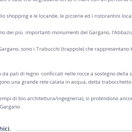
llo shopping e le locande, le pizzerie ed i ristorantini loca
’è uno dei più importanti monumenti del Gargano, l’Abbazi
l Gargano, sono i Trabucchi (trappole) che rappresentano tu
 da pali di legno conficcati nelle rocce a sostegno della
ngono una grande rete calata in acqua, detta trabocchetto 
pi di bio architettura/ingegneria), si protendono ancora 
o Gargano
.
hici.