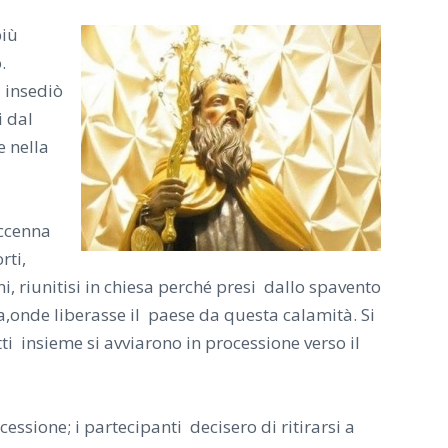
più
.
i insediò
i dal
e nella
accenna
rti,
ani, riunitisi in chiesa perché presi dallo spavento
a,onde liberasse il paese da questa calamità. Si
ti insieme si avviarono in processione verso il
cessione; i partecipanti decisero di ritirarsi a