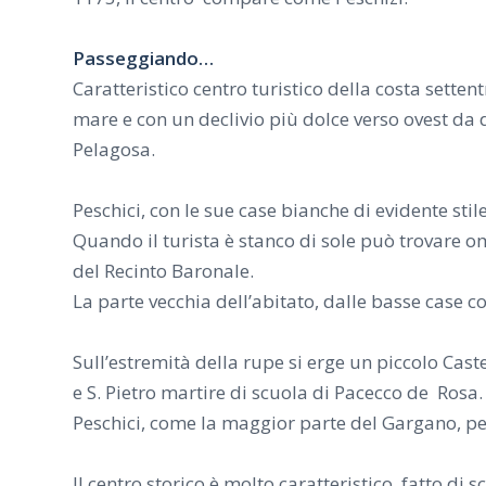
Passeggiando…
Caratteristico centro turistico della costa sette
mare e con un declivio più dolce verso ovest da d
Pelagosa.
Peschici, con le sue case bianche di evidente sti
Quando il turista è stanco di sole può trovare 
del Recinto Baronale.
La parte vecchia dell’abitato, dalle basse case 
Sull’estremità della rupe si erge un piccolo Ca
e S. Pietro martire di scuola di Pacecco de Rosa.
Peschici, come la maggior parte del Gargano, per 
Il centro storico è molto caratteristico, fatto di