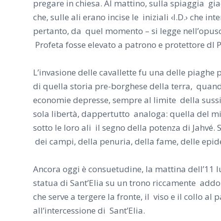
pregare in chiesa. Al mattino, sulla spiaggia gia
che, sulle ali erano incise le iniziali ‹I.D.› che
pertanto, da quel momento – si legge nel
l’opus
Profeta fosse elevato a patrono e protettore dl P
L’invasione delle cavallette fu una delle piaghe 
di quella storia pre-borghese della terra, quand
economie depresse, sempre al limite della sussi
sola libertà, dappertutto analoga: quella del m
sotto le loro ali il segno della potenza di Jahvé.
dei campi, della penuria, della fame, delle epi
Ancora oggi è consuetudine, la mattina dell’11 lu
statua di Sant’Elia su un trono riccamente addob
che serve a tergere la fronte, il viso e il collo 
all’intercessione di Sant’Elia.