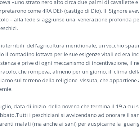
ceva «uno strato nero alto circa due palmi di cavallette e 
 interpretarono come ‹IRA DEI› (castigo di Dio). Il Signore 
colo – alla fede si aggiunse una venerazione profonda per
eschici.
piùterribili dell’agricoltura meridionale, un vecchio spaur
o il contadino lottava per le sue esigenze vitali ed era 
stenza e prive di ogni meccanismo di incentivazione, il 
iracolo, che rompeva, almeno per un giorno, il clima del
 Siamo sul terreno della religione vissuta, c
he appartiene 
demie.
glio, data di inizio della novena che termina il 19 a cui 
bato.Tutti i peschiciani si avvicendano ad onorare il san
al parenti malati (ma anche ai sani) per auspicarne la guar