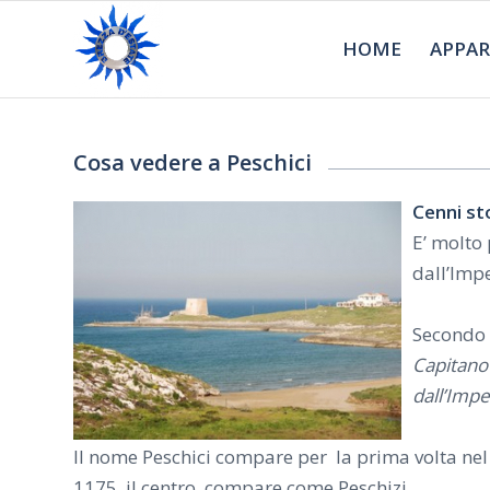
HOME
APPAR
Cosa vedere a Peschici
Cenni st
E’ molto 
dall’Impe
Secondo l
Capitano 
dall’Impe
Il nome Peschici compare per la prima volta nel 
1175, il centro compare come Peschizi.